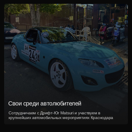
Навигация
Контактная информация
Главная
+7 (989) 833-28-02
Услуги
г. Краснодар, ул. Карасунская, 4
Кейсы
Реквизиты
Акции
Контакты
ИП Мельникова Марина Сергеевна
ИНН: 8602 3729 6986
ОГРН: 32001 05000 07197
GQ TUNING
Политика конфиденциальности
Разработка сайта — егор сова
*Instagram — проект Meta Platforms Inc.,
деятельность которой в России запрещена
Продолжая использовать, вы соглашаетесь на использование
файлов coоkie. Данный сайт не является публичной офертой
© 2013-2026 Все права защищены