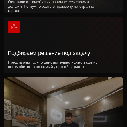
Свяжитесь
с
нами
любым удобным
для вас способом
Телефон
График работы
+7 (989) 833-28-02
пн-сб 10:00-20:00
Адрес
г. Краснодар, ул. Карасунская, 4
Мессенджеры
Мы в социальных сетях