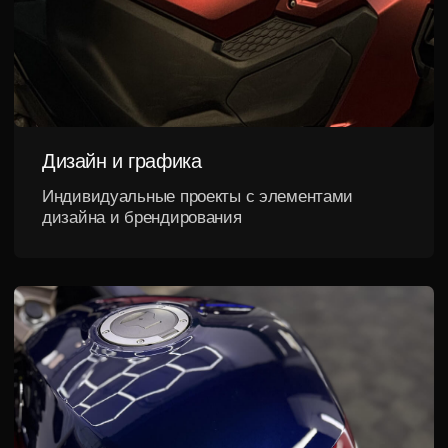
Сборка
Оклейка
мотоцикла
деталей
Оклейка деталей с
Установка демонтированных
максимальной защитой
деталей и проверка посадки
видимых стыков
элементов
Подготовка
Контрольный
к выдаче
осмотр
Финальный контроль
Через 7–10 дней
качества и осмотр
проверяем результат и
мотоцикла
запускаем гарантийный
период
Записаться на осмотр