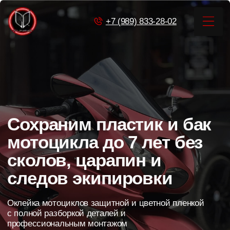
+7 (989) 833-28-02
+7 (989) 833-28-02
Главная
Услуги
Главная
Услуги
Кейсы
Акции
Контак
Кейсы
Сохраним пластик и бак
Акции
Оклейка мотоциклов
мотоцикла до 7 лет без
Контакты
пленкой в Краснодаре
сколов, царапин и
следов экипировки
Оклейка мотоциклов защитной и цветной пленкой
с полной разборкой деталей и
Главная
Услуги
профессиональным монтажом
Подобрать вариант оклейки
5,0
100+ отзывов
г. Краснодар, ул. Карасунская, 4