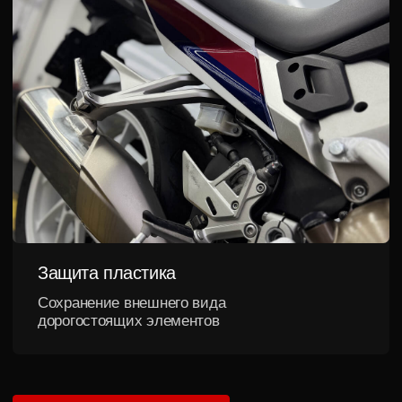
Не просто выполняем
работы,
а отвечаем за
результат
Большинство клиентов приходит к нам по
рекомендации.
Потому что здесь не исчезают после
оплаты и не ищут оправданий после сдачи автомобиля
13+ лет на рынке