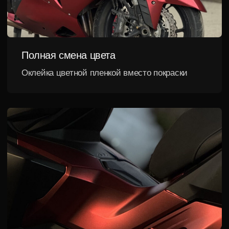
Можете привезти
мотоцикл целиком —
все
остальное сделаем сами
Не нужно самостоятельно снимать
пластик и разбирать технику
Разбор
необходимых
Осмотр
элементов
и
согласование
Определяем зоны
Аккуратно демонтируем
оклейки и подбираем
пластик и детали для
материал
качественного монтажа