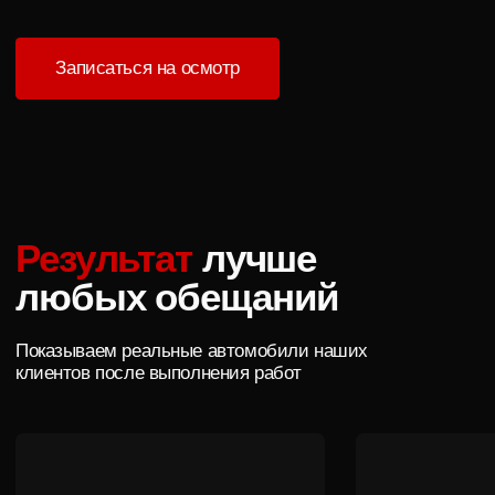
Нас рекомендуют
владельцы автомобилей
по всему Краснодару
Отзывы клиентов,
которые уже доверили
нам свои автомобили
Агентство Graff-Line
Ярослав Иванов
Отличное ателье. Делали тонировку заднего полукруга
Отличное место для з
Hyundai Creta 2. Очень внимательный и приветливый
любимого автомобиля.
персонал. Предложили хороший выбор пленки,
и делают это с уважени
проконсультировали чем отличается и какую лучше
автомобилю!) приехал 
взять. Быстро и качественно приклеили. Все сделали
атермальной пленкой, 
чисто, без мусора и пузырьков. Однозначно
покрыли лобовое анти 
рекомендуем!!!
места в броне пленке,
владелец! Ещё раз бол
P.S. Отзыв пишется по прошествии 2-х месяцев - полет
качество❤️
отличный - никаких нареканий нет.
Читать отзыв на Яндекс.Картах
Читать отзыв на Ян