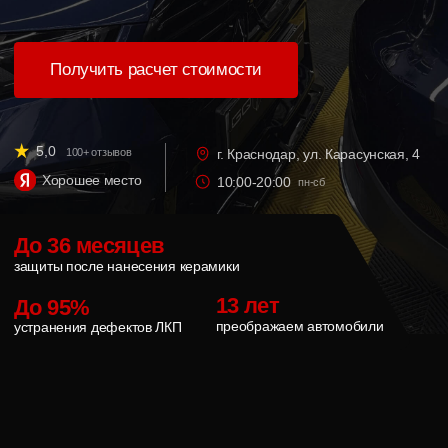
Хорошее место
10:00-20:00
пн-сб
До 36 месяцев
защиты после нанесения керамики
13 лет
До 95%
преображаем автомобили
устранения дефектов ЛКП
Не маскируем дефекты,
а устраняем их
01.
Перед началом работ оцениваем состояние
лакокрасочного покрытия и
подбираем
оптимальную схему восстановления
02.
Используем до 3 этапов полировки,
чтобы
убрать максимальное количество
дефектов и при этом снять минимальное
количество микрон лака
03.
После полировки наносим