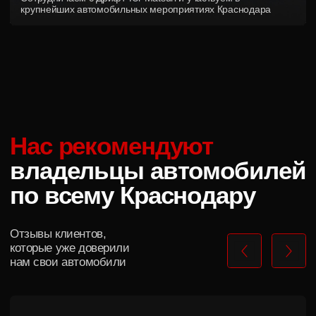
Центр оклейки, тюнинга
и детейлинга в Краснодаре
Навигация
Контактная информация
Главная
+7 (989) 833-28-02
Услуги
г. Краснодар, ул. Карасунская, 4
Кейсы
Реквизиты
Акции
Контакты
ИП Мельникова Марина Сергеевна
ИНН: 8602 3729 6986
ОГРН: 32001 05000 07197