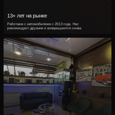
Правда ли, что после полировки
через месяц все станет как раньше?
Удаляются ли глубокие царапины
полностью?
Чем отличается полировка за 1 день
от полировки за 3–4 дня?
После полировки останутся
голограммы и разводы на солнце?
Сколько держится эффект после
полировки?
Можно ли полировать новый
автомобиль?
Что лучше выбрать: полировку с
жидким стеклом или с керамикой?