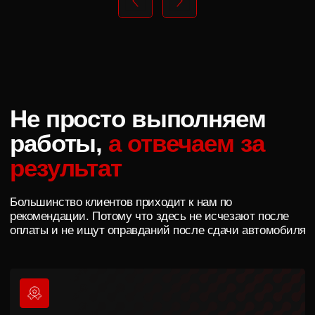
Агентство Graff-Line
Ярослав Иванов
Отличное ателье. Делали тонировку заднего полукруга
Отличное место для з
Hyundai Creta 2. Очень внимательный и приветливый
любимого автомобиля.
персонал. Предложили хороший выбор пленки,
и делают это с уважени
проконсультировали чем отличается и какую лучше
автомобилю!) приехал 
взять. Быстро и качественно приклеили. Все сделали
атермальной пленкой, 
чисто, без мусора и пузырьков. Однозначно
покрыли лобовое анти 
рекомендуем!!!
места в броне пленке,
владелец! Ещё раз бол
P.S. Отзыв пишется по прошествии 2-х месяцев - полет
качество❤️
отличный - никаких нареканий нет.
Читать отзыв на Яндекс.Картах
Читать отзыв на Ян
Честно
отвечаем
на вопросы
Полировка не испортит
лакокрасочное покрытие?