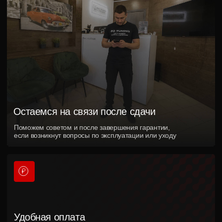
полировки
Отправьте фотографии автомобиля или
приезжайте на осмотр. Подскажем, какой
результат можно получить и какая полировка
подойдет именно вам
+7
Я согласен на обработку персональных данных, с условиями и
содержанием политики конфиденциальности
Получить консультацию и расчет
Свяжитесь
с
нами
любым удобным
для вас способом