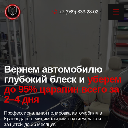
+7 (989) 833-28-02
+7 (989) 833-28-02
Главная
Услуги
Главная
Услуги
Кейсы
Акции
Контак
Кейсы
Полировка автомобиля
Вернем автомобилю
Акции
в Краснодаре
глубокий блеск и
уберем
Контакты
до 95% царапин всего за
2–4 дня
Профессиональная полировка автомобиля в
Краснодаре с минимальным снятием лака и
Главная
Услуги
защитой до 36 месяцев
Получить расчет стоимости
5,0
100+ отзывов
г. Краснодар, ул. Карасунская, 4