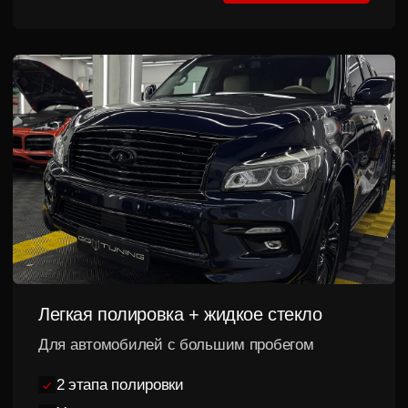
5 этапов до результата,
который виден сразу
Полировка
Подготовка
до 3 фаз
автомобиля
Удаляем царапины,
потертости и голограммы,
Глубокая очистка кузова,
возвращая кузову
удаление загрязнений и
глубокий блеск и
диагностика состояния
насыщенный цвет
лакокрасочного покрытия