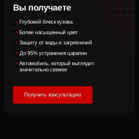
под разные задачи и
бюджет
Антиголограммная полировка
Для новых автомобилей и с небольшим пробегом
1 этап полировки
Удаление мелких рисок
Устранение голограмм
Яркий блеск кузова
От 12 000 ₽
Записаться