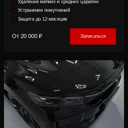
Нанесение
Подготовка
керамики
к выдаче
Покрываем кузов 2–3
слоями керамики для
Финальная проверка
защиты, гидрофобного
качества, чернение колес
эффекта и долговечного
и подготовка автомобиля
блеска
к передаче владельцу
Контрольный
осмотр
Через 7–10 дней первая
мойка со скидкой 50%,
проверяем покрытие и даем
рекомендации по уходу